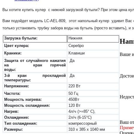
Вы хотите купить кулер с нижней загрузкой бутыли? При этом цена кул
Вам подойдет модель LC-AEL-809, этот напольный кулер удивит Вас с
только установить трубку забора воды на бутыль (просто вставить), и
Загрузка бутыли:
Нижняя
Нап
Цвет кулера:
Серебро
Краники:
Клавиши
Ваше и
Защита от случайного нажатия
Да
на кран горячей
воды:
3-й кран прохладной
Да
Достои
температуры:
Напряжение:
220 Вт
Частота:
50 Гц
Недост
Мощность нагрева:
450Вт
Мощность охлаждения:
120 Вт
Нагрев:
4л/ч (>=85° С),
Охлаждение:
2л/ч (6-15°С)
Ваш от
Тип охлаждения:
компрессорный
Приме
Размеры:
310
х 385 х 1040 мм
Оценка