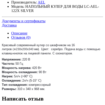
Производитель:
AEL
Модель:
НАПОЛЬНЫЙ КУЛЕР ДЛЯ ВОДЫ LC-AEL-
122X SILVER
Документы и сертификаты
Доставка
Описание
Отзывов (0)
Красивый современный кулер со шкафчиком на 16
литров
Цвет: серебро. Подача воды с помощью
(≅230
х200
х340 мм
)
.
клавиш-кнопок на лицевой панели. С озонатором.
Напряжение:
220 В
Частота:
50 Гц
Мощность нагрева:
420 Вт
Мощность охлаждения:
90 Вт
Нагрев:
5л/ч (>90° С)
Охлаждение:
2л/ч (5-15° С)
Тип охлаждения:
компрессорный
Размеры:
310
х 340 х 968 мм.
Написать отзыв