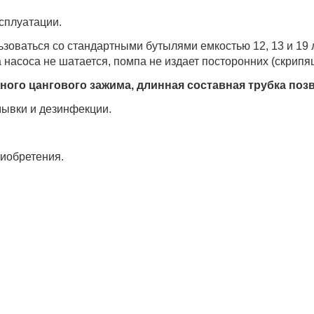
ксплуатации.
зоваться со стандартными бутылями емкостью 12, 13 и 19 л
 насоса не шатается, помпа не издает посторонних (скрипящ
ого цангового зажима, длинная составная трубка поз
мывки и дезинфекции.
риобретения.