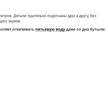
итров. Детали тщательно подогнаны друг к другу, без
их) звуков.
воляет откачивать
питьевую воду
даже со дна бутыли.