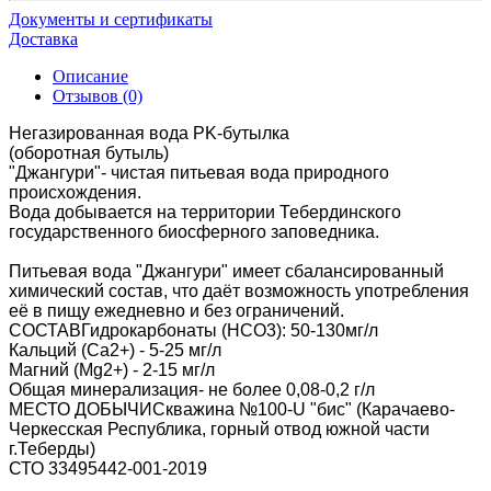
Документы и сертификаты
Доставка
Описание
Отзывов (0)
Негазированная вода PK-бутылка
(оборотная бутыль)
"Джангури"- чистая питьевая вода природного
происхождения.
Вода добывается на территории Тебердинского
государственного биосферного заповедника.
Питьевая вода "Джангури" имеет сбалансированный
химический состав, что даёт возможность употребления
её в пищу ежедневно и без ограничений.
СОСТАВГидрокарбонаты (HCO3): 50-130мг/л
Кальций (Ca2+) - 5-25 мг/л
Магний (Mg2+) - 2-15 мг/л
Общая минерализация- не более 0,08-0,2 г/л
МЕСТО ДОБЫЧИСкважина №100-U "бис" (Карачаево-
Черкесская Республика, горный отвод южной части
г.Теберды)
СТО 33495442-001-2019