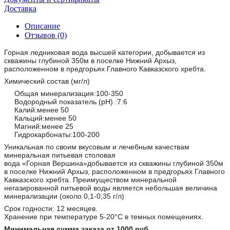
Доставка
Описание
Отзывов (0)
Горная ледниковая вода высшей категории, добывается из
скважины глубиной 350м в поселке Нижний Архыз,
расположенном в предгорьях Главного Кавказского хребта.
Химический состав (мг/л)
Общая минерализация:100-350
Водородный показатель (рН) :7.6
Калий:менее 50
Кальций:менее 50
Магний:менее 25
Гидрокарбонаты:100-200
Уникальная по своим вкусовым и лечебным качествам
минеральная питьевая столовая
вода «Горная
Вершина»добывается из скважины глубиной 350м
в поселке Нижний Архыз, расположенном в предгорьях Главного
Кавказского хребта. Преимуществом минеральной
негазированной питьевой воды является небольшая величина
минерализации (около 0,1-0,35 г/л)
Срок годности: 12 месяцев.
Хранение при температуре 5-20°С в темных помещениях.
Минимальная сумма заказа от 1000 руб.