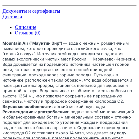
Документы и сертификаты
Доставка
Описание
Отзывов (0)
Mountain Air (“Маунтин Эир”)
— вода с нежным романтичным
названием, которое переводится с английского языка, как
“горный воздух”. Источник этой воды находится в одном из
самых экологически чистых мест России — Карачаево-Черкесии.
Вода добывается из подземного источника чистейшей горной
реки, которая подвергается естественной природной
фильтрации, проходя через горные породы. Путь воды в
источнике расположен таким образом, что вода обогащается и
насыщается кислородом, становясь полезной для здоровья и
приятной на вкус. Вода разливается вблизи от места добычи на
высоте 1354 м., что позволяет сохранить её первозданную
свежесть, чистоту и природное содержание кислорода O2.
Вкусовые особенности:
лёгкий мягкий вкус воды
Рекомендации к употреблению:
вода с низкой минерализацией
и сбалансированным богатым минеральным составом отлично
подойдет для ежедневного утоления жажды и поддержания
водно-солевого баланса организма. Содержание природного
кислорода O2 составляет около 14 мг/л, что делает эту воду
полезной для здоровья, помогая поддерживать иммунитет,