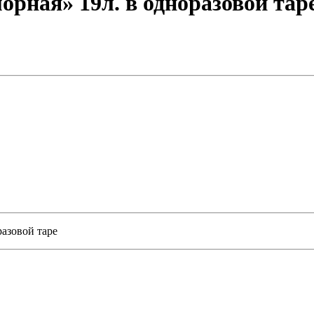
рная» 19л. в одноразовой тар
разовой таре