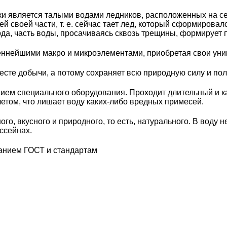
 является талыми водами ледников, расположенных на се
 своей части, т. е. сейчас тает лед, который сформировалс
рда, часть воды, просачиваясь сквозь трещины, формирует
еннейшими макро и микроэлементами, приобретая свои уни
сте добычи, а потому сохраняет всю природную силу и пол
ием специального оборудования. Проходит длительный и к
том, что лишает воду каких-либо вредных примесей.
го, вкусного и природного, то есть, натурального. В воду 
ассейнах.
анием ГОСТ и стандартам